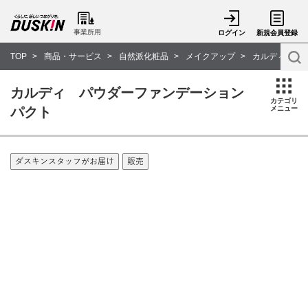
事業所用
ログイン
新規会員登録
TOP
商品・サービス
自然派化粧品
メイクアップ
カルディ パ
カルディ パウダーファンデーション
カテゴリ
パクト
メニュー