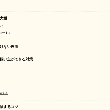
犬種
ト）
コート）
けない理由
飼い主ができる対策
与える
除するコツ