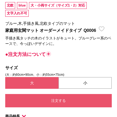
北欧
blue
大・小両サイズ（サイズ1・2）対応
文字入れ不可
ブルー,木,手描き風,北欧タイプのマット
家庭用玄関マット オーダーメイドタイプ
Q0006
手描き風タッチの木のイラストがキュート。ブルーグレー系のベ
ースで、今っぽいデザインに。
●注文方法について
サイズ
(大：約60cm×90cm、小：約55cm×75cm)
大
小
注文する
商品特長