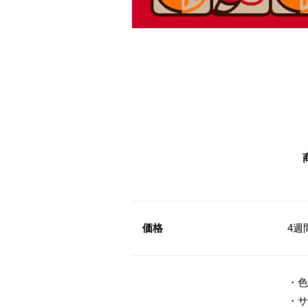
価格
4週
・色
・サ