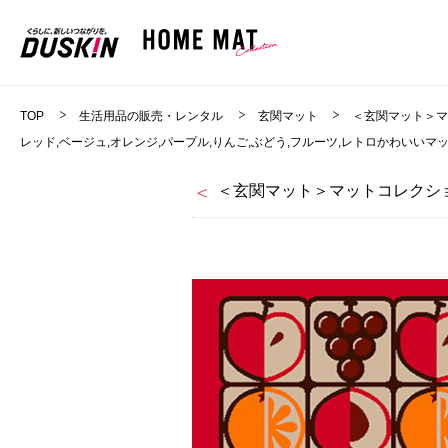
TOP
生活用品の販売・レンタル
玄関マット
＜玄関マット＞
レッド,ベージュ,オレンジ,パープル,りんご,ぶどう,フルーツ,レトロかわいいマ
＜玄関マット＞マットコレクショ