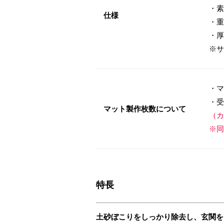
・素
仕様
・重
・厚
※サ
・マ
・受
マット製作枚数について
（カ
※同
特長
土砂ぼこりをしっかり除去し、玄関を