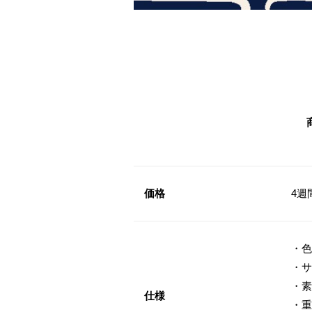
価格
4週
・色
・サ
・素
仕様
・重