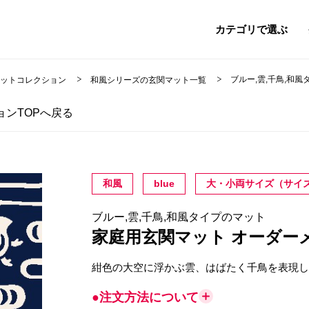
カテゴリで選ぶ
ブルー,雲,千鳥,和
マットコレクション
和風シリーズの玄関マット一覧
ンTOPへ戻る
和風
blue
大・小両サイズ（サイズ
ブルー,雲,千鳥,和風タイプのマット
家庭用玄関マット オーダー
紺色の大空に浮かぶ雲、はばたく千鳥を表現
●注文方法について