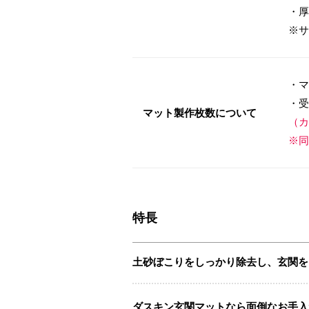
・厚
※サ
・マ
・受
マット製作枚数について
（カ
※同
特長
土砂ぼこりをしっかり除去し、玄関を
ダスキン玄関マットなら面倒なお手入