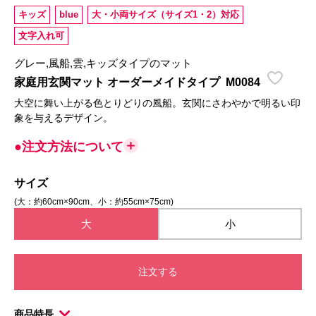
キッズ
blue
大・小両サイズ（サイズ1・2）対応
文字入れ可
グレー,風船,雲,キッズタイプのマット
家庭用玄関マット オーダーメイドタイプ
M0084
大空に舞い上がる色とりどりの風船。玄関にさわやかで明るい印
象を与えるデザイン。
●注文方法について
サイズ
(大：約60cm×90cm、小：約55cm×75cm)
大
小
注文する
商品特長