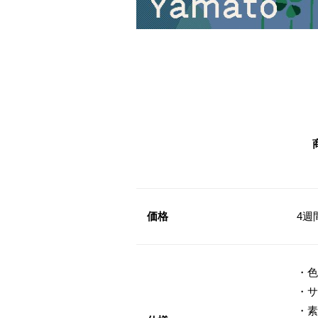
価格
4週
・色
・サ
・素