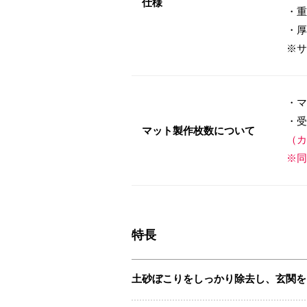
仕様
・重
・厚
※サ
・マ
・受
マット製作枚数について
（カ
※同
特長
土砂ぼこりをしっかり除去し、玄関を