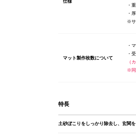
仕様
・重
・厚
※サ
・マ
・受
マット製作枚数について
（カ
※同
特長
土砂ぼこりをしっかり除去し、玄関を