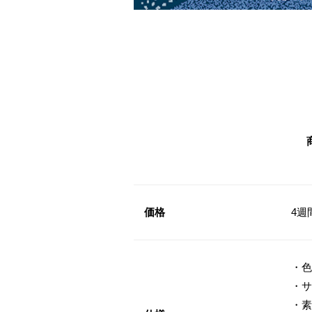
価格
4週
・色
・サ
・素