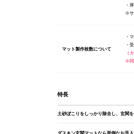
・厚
※サ
・マ
・受
マット製作枚数について
（カ
※同
特長
土砂ぼこりをしっかり除去し、玄関を
ダスキン玄関マットなら面倒なお手入