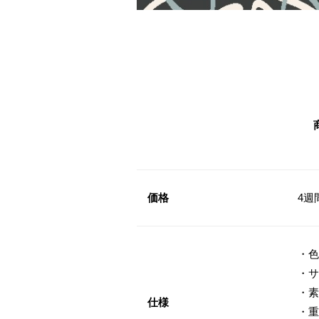
価格
4週
・色
・サ
・素
仕様
・重