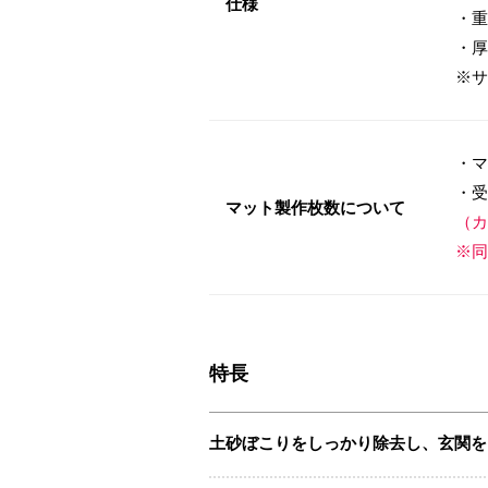
仕様
・重
・厚
※サ
・マ
・受
マット製作枚数について
（カ
※同
特長
土砂ぼこりをしっかり除去し、玄関を