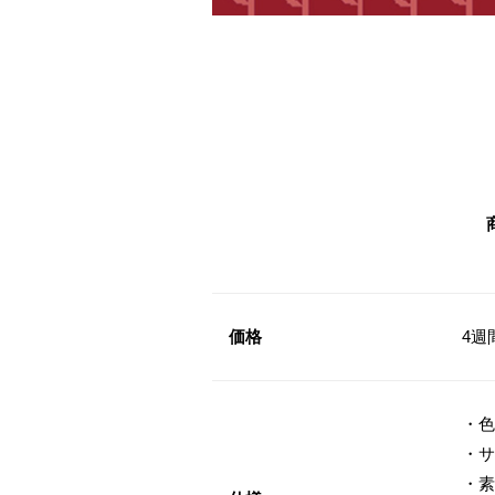
価格
4週
・色
・サ
・素