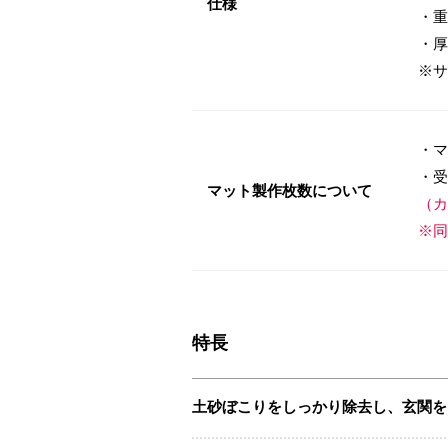
仕様
・重
・厚
※サ
・マ
・受
マット製作枚数について
（カ
※同
特長
土砂ぼこりをしっかり除去し、玄関を