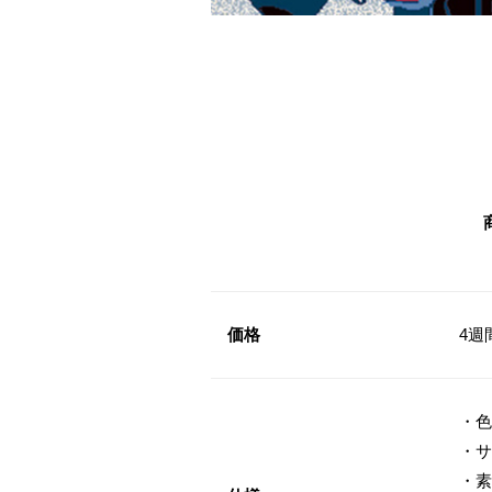
価格
4週
・色
・サ
・素