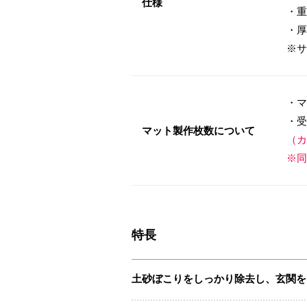
仕様
・重
・厚
※サ
・マ
・受
マット製作枚数について
（カ
※同
特長
土砂ぼこりをしっかり除去し、玄関を