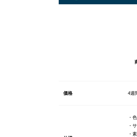
価格
4週
・色
・サ
・素