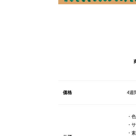
価格
4週
・色
・サ
・素