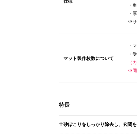
仕様
・重
・厚
※サ
・マ
・受
マット製作枚数について
（カ
※同
特長
土砂ぼこりをしっかり除去し、玄関を