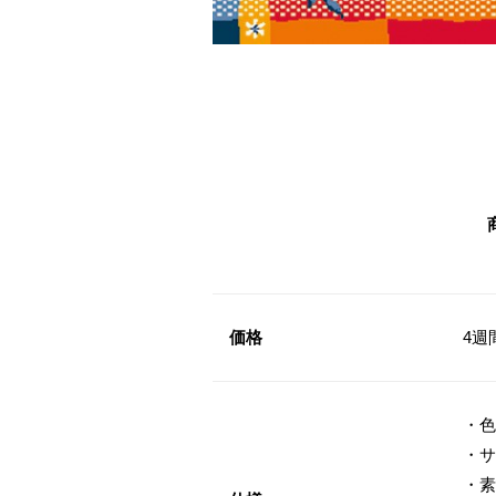
価格
4週
・色
・サ
・素