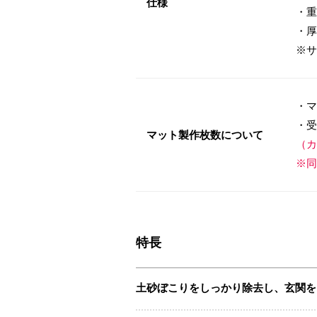
仕様
・重
・厚
※サ
・マ
・受
マット製作枚数について
（カ
※同
特長
土砂ぼこりをしっかり除去し、玄関を