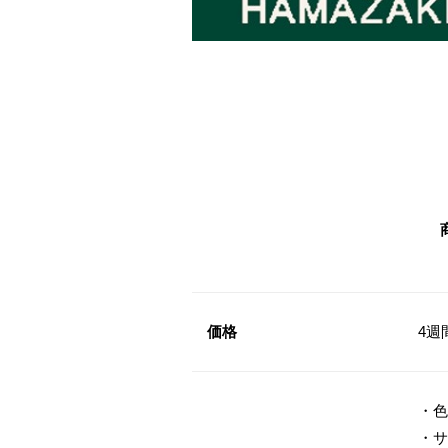
価格
4週
・色
・サ