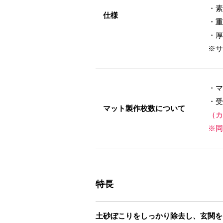
・素
仕様
・重
・厚
※サ
・マ
・受
マット製作枚数について
（カ
※同
特長
土砂ぼこりをしっかり除去し、玄関を