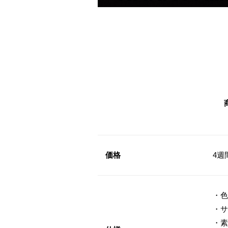
価格
4週
・色
・サ
・素