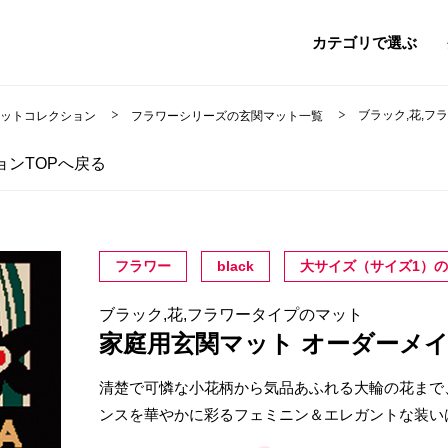
カテゴリで選ぶ
ブラック,花,フ
マットコレクション
フラワーシリーズの玄関マット一覧
ンTOPへ戻る
フラワー
black
大サイズ（サイズ1）
ブラック,花,フラワータイプのマット
家庭用玄関マット オーダーメ
清楚で可憐な小花柄から気品あふれる大輪の花まで
ンスを華やかに彩るフェミニン＆エレガントな装い