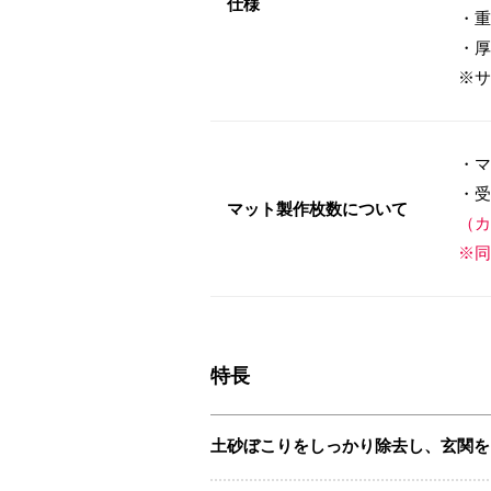
仕様
・重
・厚
※サ
・マ
・受
マット製作枚数について
（カ
※同
特長
土砂ぼこりをしっかり除去し、玄関を