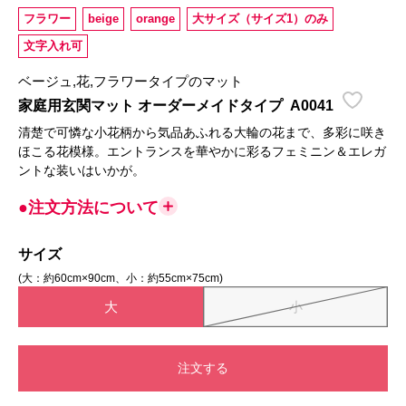
フラワー
beige
orange
大サイズ（サイズ1）のみ
文字入れ可
ベージュ,花,フラワータイプのマット
家庭用玄関マット オーダーメイドタイプ
A0041
清楚で可憐な小花柄から気品あふれる大輪の花まで、多彩に咲き
ほこる花模様。エントランスを華やかに彩るフェミニン＆エレガ
ントな装いはいかが。
●注文方法について
サイズ
(大：約60cm×90cm、小：約55cm×75cm)
大
小
注文する