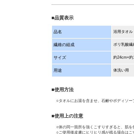
■品質表示
品名
浴用タオル
繊維の組成
ポリ乳酸繊維
サイズ
約24cm×約
用途
体洗い用
■使用方法
○タオルにお湯を含ませ、石鹸やボディソー
■使用上の注意
○体の同一箇所を強くこすりすぎると、肌を
○ご使用後皮膚にヒリヒリ感が残る場合はこ