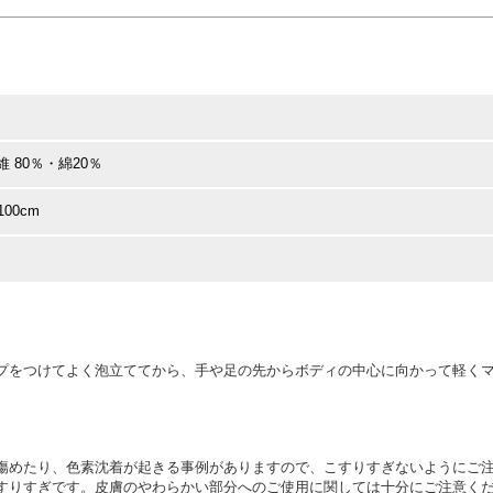
 80％・綿20％
100cm
プをつけてよく泡立ててから、手や足の先からボディの中心に向かって軽く
傷めたり、色素沈着が起きる事例がありますので、こすりすぎないようにご
すりすぎです。皮膚のやわらかい部分へのご使用に関しては十分にご注意く