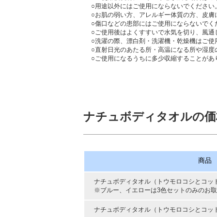
○用途以外にはご使用にならないでください
○お肌の弱い方、アレルギー体質の方、皮膚
○傷口などの患部にはご使用にならないでく
○ご使用後はよくすすいで水気を切り、風通
○洗濯の際、漂白剤・洗濯機・乾燥機はご使
○直射日光のあたる所・高温になる所や湿度
○ご使用になるうちに多少収縮することがあ
ナチュボディタオルの価
商品
ナチュボディタオル（トウモロコシとコッ
※ブルー、イエローは3色セットのみのお
ナチュボディタオル（トウモロコシとコッ