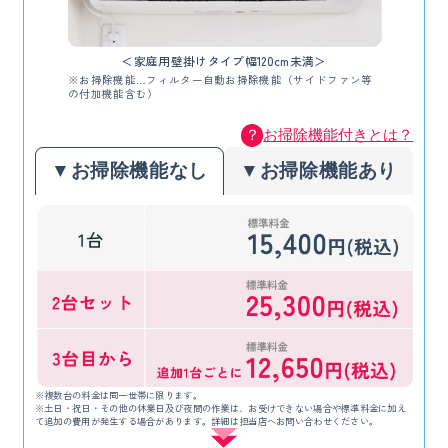
※サービス実施日は時期によってご希望に添えない場合がござい
ます。
※汚れによっては完全に除去できない場合がありますのでご了承
＜家庭用壁掛けタイプ幅120cm未満＞
くださいますようお願いいたします。
※お掃除機能…フィルター自動お掃除機能（サイドファン等
※サービスカーの駐車スペースのご用意をお願いします。駐車で
の付加機能含む）
きない場合は有料駐車場を利用するため、駐車料金をご負担いた
？
お掃除機能付きとは？
だきます。
※一部対応できない地域・お店があります。
▼お掃除機能なし
▼お掃除機能あり
※渡船や連絡橋等の有料の移動手段を利用する場合は、実費を別
途請求させていただきます。
※洗剤などに含まれる化学物質で体調を崩したことがある方や、
不安を感じられる方は、お店にお申し出ください。
※作業内容は写真と異なる場合があります。
※複数台の料金は同一世帯に限ります。
※土日・祝日・その他の休業日及び夜間の作業は、お受けできない場合や標準料金に加え
て追加の費用が発生する場合があります。詳細は担当店へお問い合わせください。