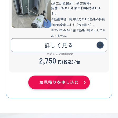
(施工対象箇所：熱交換器)
抗菌・防カビ効果が約1年持続しま
す。
※設置環境、使用状況により効果の持続
期間は変動します（当社調べ）。
※すべてのカビ·菌に効果があるわけでは
ありません。
詳しく見る
オプション標準料金
2,750
円(税込)/台