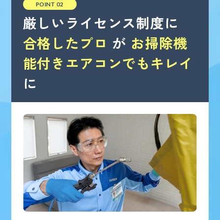
POINT 02
厳しいライセンス制度に
合格したプロ
が
お掃除機
能付きエアコンでもキレイ
に