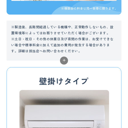
※製造後、長期間経過している機種や、正常動作しないもの、設
置環境等によってはお断りさせていただく場合がございます。
※土日・祝日・その他の休業日及び夜間の作業は、お受けできな
い場合や標準料金に加えて追加の費用が発生する場合がありま
す。詳細は担当店へお問い合わせください。
※足場の設置が必要な場合は、別途費用をいただきます。
+
※複数台の料金は同一世帯のサービスに限ります。
※寒冷地では積雪等により、作業できない場合があります。
【サービスご利用にあたっての注意】
壁掛けタイプ
※商品・サービスは、予告なしにデザインや仕様、料金（価格）
の変更や販売を中止することがございますので、ご了承くださ
い。
※サービスは1回あたり11,000円（税込）以上で承ります。この料
金は加盟店によって異なる場合があります。
※動作状況・設置場所などの確認のため、事前に訪問させていた
だきます。場合によりサービスできないことがありますので、ご
了承ください。