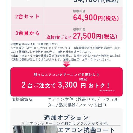
※複数台の料金は同一世帯に限ります。
※天井埋込（吹出口1・2方向）タイプについては、お掃除機能ありが複数台の場合、また
はお掃除機能なしが複数台の場合に、複数台料金が適用されます。
※土日・祝日・その他の休業日及び夜間の作業は、お受けできない場合や標準料金に加え
て追加の費用が発生する場合があります。詳細は担当店へお問い合わせください。
別々にエアコンクリーニングを頼むより
(税込)
2
3,300
台ご注文で
円
おトク！
※複数台の料金は同一世帯に限ります。
お掃除箇所
エアコン本体（外装パネル）/フィル
ター/熱交換器/ファン/吹出口
追加オプション
※エアコンクリーニング料金にプラスとなります。
エアコン抗菌コート