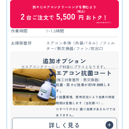
別々にエアコンクリーニングを頼むより
(税込)
2
5,500
台ご注文で
円
おトク！
※複数台の料金は同一世帯に限ります。
作業時間
1~1.5時間
お掃除箇所
エアコン本体（外装パネル）/フィル
ター/熱交換器/ファン/吹出口
追加オプション
※エアコンクリーニング料金にプラスとなります。
エアコン抗菌コート
(施工対象箇所：熱交換器)
抗菌・防カビ効果が約1年持続しま
す。
※設置環境、使用状況により効果の持続
期間は変動します（当社調べ）。
※すべてのカビ·菌に効果があるわけでは
ありません。
詳しく見る