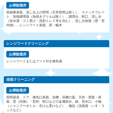
お掃除箇所
収納庫表面、流し台上の照明（天井照明は除く）、スイッチプレー
ト、加熱調理器（魚焼きグリルは除く）、調理台、蛇口、流し台
（排水溝・ゴミ受け・洗剤トレイ等を含む）、流し台前面（壁・窓
内側）、レンジフード表面、床・幅木
レンジフードクリーニング
お掃除箇所
レンジフードまたはフード付き換気扇
浴室クリーニング
お掃除箇所
照明器具、ドア、換気口表面、浴槽・浴槽の蓋、天井・壁面・床
面、窓（内側）・窓枠、蛇口などの金属部分、鏡、排水口、小物
（シャンプーボトル・石けん受けなど）、備品（洗面器・いす・ラ
ックなど）