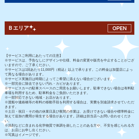
Ｂエリア
【サービスご利用にあたっての注意】
※サービスは、予告なしにデザインや仕様、料金の変更や販売を中止することがござ
いますので、ご了承ください。
※サービスは1回あたり11,000円（税込）以上で承ります。この料金は加盟店によっ
て異なる場合があります。
※サービス実施日は時期によってご希望に添えない場合がございます。
※一部完全に除去できない汚れ・カビがあります。
※サービスカーの駐車スペースのご用意をお願いします。駐車できない場合は有料駐
車場を利用するため、駐車料金をご負担いただきます。
※一部対応できない地域・お店があります。
※渡船や連絡橋等の有料の移動手段を利用する場合は、実費を別途請求させていただ
きます。
※土日・祝日・その他の休業日及び夜間の作業は、お受けできない場合や標準料金に
加えて追加の費用が発生する場合があります。詳細は担当店へお問い合わせくださ
い。
※洗剤などに含まれる化学物質で体調を崩したことのある方や、不安を感じられる方
は、お店にお申し出ください。
※写真はイメージです。