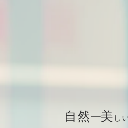
自然
美
し